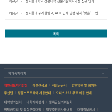
동서울대학교 전문대학 전문기술석사과정 신규 인가
이전글
동서울대-위례한빛고, AI·IT 인재 양성 위해 '맞손'… 업무협약 체결
다음글
목록
학과홈페이지
개인정보처리방침
예결산공고
적립금공시
법인임원 및 회의록
무선랜
정품소프트웨어 사용안내
오피스 365 무료 이용 안내
대학평의원회
대학자체평가
등록금심의위원회
청탁금지법 및 갑질근절대책
업무추진비사용내역
대학정보공시