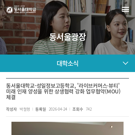
동서울광장
대학소식
동서울대학교-성일정보고등학교, '라이브커머스·뷰티'
미래 인재 양성을 위한 상생협력 강화 업무협약(MOU)
체결
작성자
박철형
등록일
2026-04-24
조회수
742