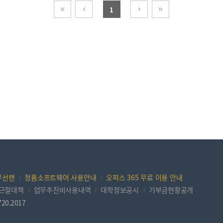
1
무선랜
정품소프트웨어 사용안내
오피스 365 무료 이용 안내
질근절대책
업무추진비사용내역
대학정보공시
기부금현황공개
20.2017