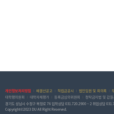
개인정보처리방침
예결산공고
적립금공시
법인임원 및 회의록
대학평의원회
대학자체평가
등록금심의위원회
청탁금지법 및 갑
경기도 성남시 수정구 복정로 76 입학상담 031.720.2900 ~ 2 취업상담 031.7
Copyright©2023 DU All Right Reserved.