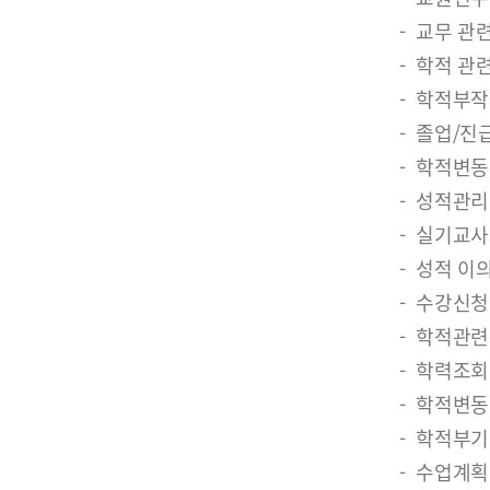
교무 관련
학적 관련
학적부작
졸업/진
학적변동에
성적관리
실기교사
성적 이
수강신청
학적관련
학력조회
학적변동(
학적부기
수업계획 