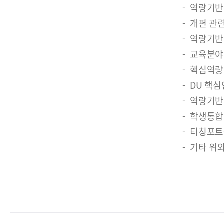
역량기반
개편 관
역량기반
교육분야
핵심역량(
DU 핵심
역량기반
학생통합포
티칭포트
기타 위