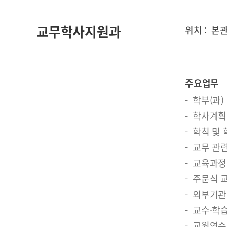
교무학사지원과
위치 :
본관
주요업무
학부(과)
학사계획
학칙 및 
교무 관련
교육과정 
주문식 
외부기관
교수·학
교원연수