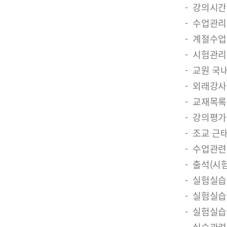
강의시간
수업관리
계절수업
시험관리
교원 국내
외래강사
교재목록
강의평가
조교 근
수업관련
출석(시험
실험실습
실험실습
실험실습